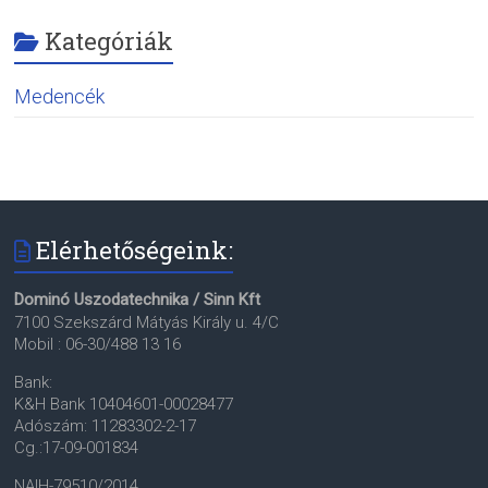
Kategóriák
Medencék
Elérhetőségeink:
Dominó Uszodatechnika / Sinn Kft
7100 Szekszárd Mátyás Király u. 4/C
Mobil : 06-30/488 13 16
Bank:
K&H Bank 10404601-00028477
Adószám: 11283302-2-17
Cg.:17-09-001834
NAIH-79510/2014.