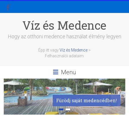
Skip
to
content
Víz és Medence
Hogy az otthoni medence használat élmény legyen
Épp itt vagy:
Víz és Medence
>
Felhasznalói adataim
Menu
Találd meg álamid masszázsmedencéjét
Fürödj saját medencédben!