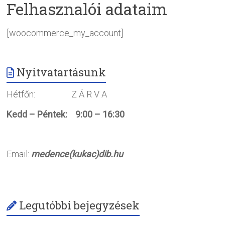
Felhasznalói adataim
[woocommerce_my_account]
Nyitvatartásunk
Hétfőn: Z Á R V A
Kedd – Péntek: 9:00 – 16:30
Email:
medence(kukac)dib.hu
Legutóbbi bejegyzések