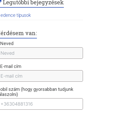
Legutóbbi bejegyzések
edence típusok
érdésem van:
Neved
E-mail cím
obil szám (hogy gyorsabban tudjunk
álaszolni)