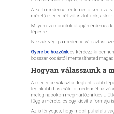
A kerti medencét érdemes a kert szerve
méretű medencét választottunk, akkor
Milyen szempontok alapján érdemes ker
lépésre.
Nézzük végig a medence választási sze
Gyere be hozzánk
és kérdezz ki bennünk
bosszankodástól mentesítheted magad
Hogyan válasszunk a m
A medence választás legfontosabb lépé
leginkább használni a medencét, úszás
meleg napokon megmártózni kicsit. Ettől 
függ a mérete, és egy kicsit a formája is
Az is lényeges, hogy mobil puhafalu v