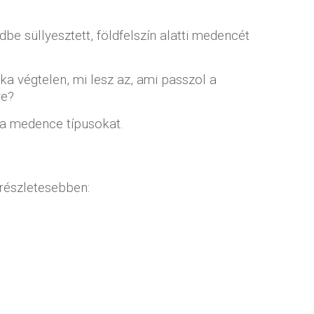
ldbe süllyesztett, földfelszín alatti medencét
a végtelen, mi lesz az, ami passzol a
re?
 a medence típusokat.
részletesebben: