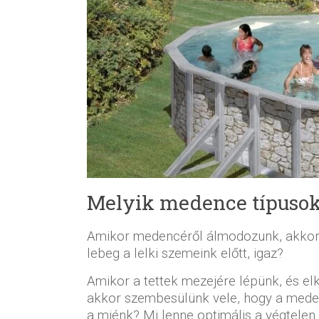
Melyik medence típusok
Amikor medencéről álmodozunk, akkor h
lebeg a lelki szemeink előtt, igaz?
Amikor a tettek mezejére lépünk, és el
akkor szembesülünk vele, hogy a meden
a miénk? Mi lenne optimális a végtelen