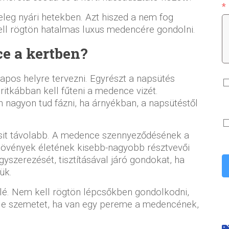
leg nyári hetekben. Azt hiszed a nem fog
ll rögtön hatalmas luxus medencére gondolni.
e a kertben?
apos helyre tervezni. Egyrészt a napsütés
ritkábban kell fűteni a medence vizét.
n nagyon tud fázni, ha árnyékban, a napsütéstől
kicsit távolabb. A medence szennyeződésének a
a növények életének kisebb-nagyobb résztvevői
yszerezését, tisztításával járó gondokat, ha
ük.
fölé. Nem kell rögtön lépcsőkben gondolkodni,
féle szemetet, ha van egy pereme a medencének,