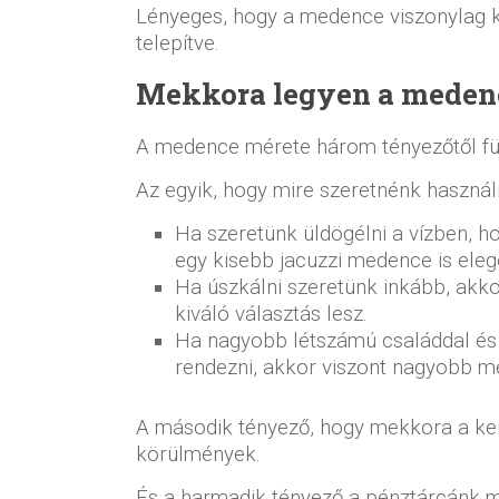
Lényeges, hogy a medence viszonylag k
telepítve.
Mekkora legyen a medenc
A medence mérete három tényezőtől fü
Az egyik, hogy mire szeretnénk használn
Ha szeretünk üldögélni a vízben, h
egy kisebb jacuzzi medence is eleg
Ha úszkálni szeretünk inkább, akk
kiváló választás lesz.
Ha nagyobb létszámú családdal és 
rendezni, akkor viszont nagyobb 
A második tényező, hogy mekkora a ker
körülmények.
És a harmadik tényező a pénztárcánk m