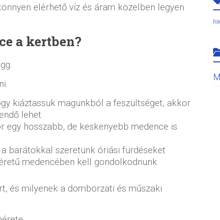
önnyen elérhető víz és áram közelben legyen
fö
e a kertben?
gg.
M
i.
ogy kiáztassuk magunkból a feszültséget, akkor
endő lehet.
or egy hosszabb, de keskenyebb medence is
a barátokkal szeretünk óriási fürdéseket
méretű medencében kell gondolkodnunk.
t, és milyenek a domborzati és műszaki
érete.