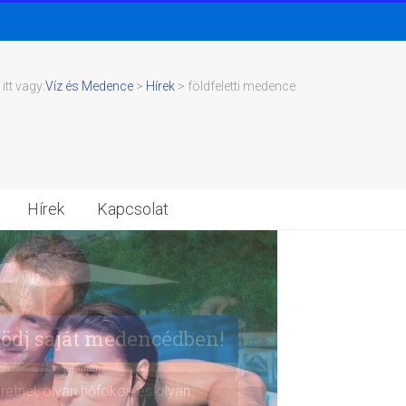
itt vagy:
Víz és Medence
>
Hírek
>
földfeletti medence
Hírek
Kapcsolat