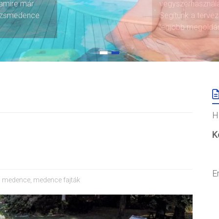
 amire már
zázsmedence
H
K
E
ti medence
,
medence fajták