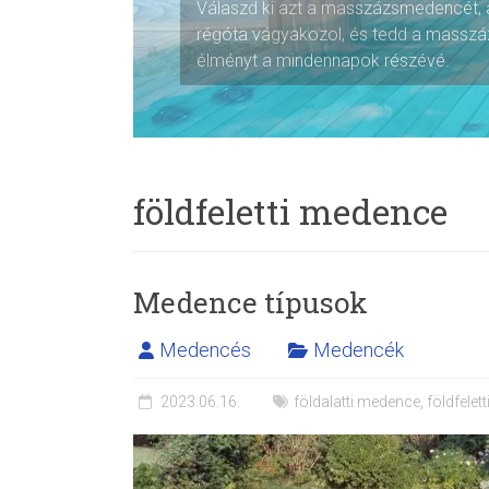
Válaszd ki azt a masszázsmedencét,
régóta vágyakozol, és tedd a mass
élményt a mindennapok részévé.
földfeletti medence
Medence típusok
Medencés
Medencék
2023.06.16.
földalatti medence
,
földfelet