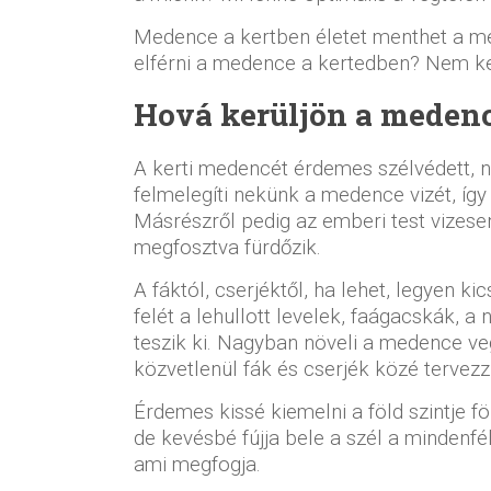
Medence a kertben életet menthet a me
elférni a medence a kertedben? Nem ke
Hová kerüljön a medenc
A kerti medencét érdemes szélvédett, n
felmelegíti nekünk a medence vizét, így 
Másrészről pedig az emberi test vizese
megfosztva fürdőzik.
A fáktól, cserjéktől, ha lehet, legyen 
felét a lehullott levelek, faágacskák, 
teszik ki. Nagyban növeli a medence veg
közvetlenül fák és cserjék közé tervezz
Érdemes kissé kiemelni a föld szintje 
de kevésbé fújja bele a szél a minden
ami megfogja.