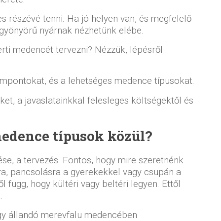
s részévé tenni. Ha jó helyen van, és megfelelő
 gyönyörű nyárnak nézhetünk elébe.
ti medencét tervezni? Nézzük, lépésről
mpontokat, és a lehetséges medence típusokat.
et, a javaslatainkkal felesleges költségektől és
.
edence típusok közül?
se, a tervezés. Fontos, hogy mire szeretnénk
ra, pancsolásra a gyerekekkel vagy csupán a
függ, hogy kültéri vagy beltéri legyen. Ettől
.
agy állandó merevfalu medencében