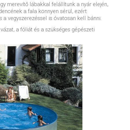
y merevítő lábakkal felállítunk a nyár elején,
dencének a fala könnyen sérül, ezért
és a vegyszerezéssel is óvatosan kell bánni.
ázat, a fóliát és a szükséges gépészeti