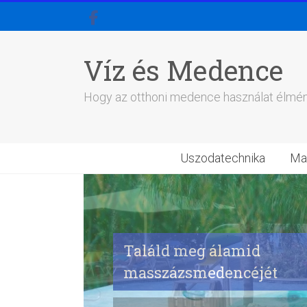
Skip
to
content
Víz és Medence
Hogy az otthoni medence használat élmé
Uszodatechnika
Ma
Találd meg álamid
masszázsmedencéjét