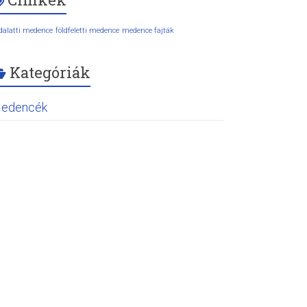
ldalatti medence
földfeletti medence
medence fajták
Kategóriák
edencék