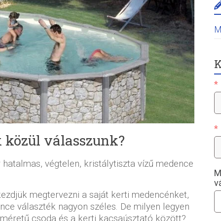
M
K
 közül válasszunk?
atalmas, végtelen, kristálytiszta vízű medence
M
v
kezdjük megtervezni a saját kerti medencénket,
ce választék nagyon széles. De milyen legyen
 méretű csoda és a kerti kacsaúsztató között?