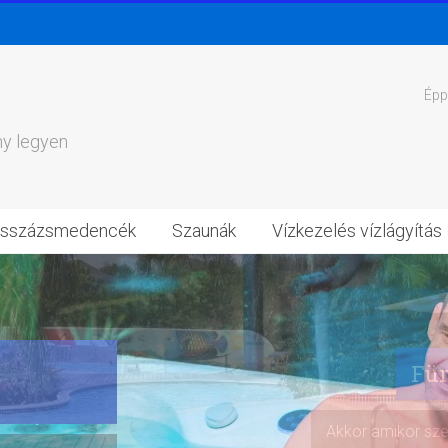
Épp 
ny legyen
sszázsmedencék
Szaunák
Vízkezelés vízlágyítás