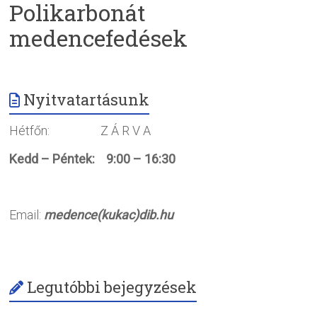
Polikarbonát
medencefedések
Nyitvatartásunk
Hétfőn: Z Á R V A
Kedd – Péntek: 9:00 – 16:30
Email:
medence(kukac)dib.hu
Legutóbbi bejegyzések