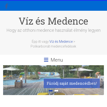
Skip
to
content
Víz és Medence
Hogy az otthoni medence használat élmény legyen
Épp itt vagy:
Víz és Medence
>
Polikarbonát medencefedések
Menu
Találd meg álamid masszázsmedencéjét
Fürödj saját medencédben!