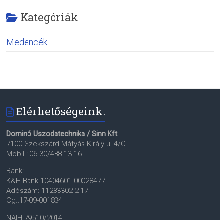
Kategóriák
Medencék
Elérhetőségeink:
Dominó Uszodatechnika / Sinn Kft
7100 Szekszárd Mátyás Király u. 4/C
Mobil : 06-30/488 13 16
Bank:
K&H Bank 10404601-00028477
Adószám: 11283302-2-17
Cg.:17-09-001834
NAIH-79510/2014.